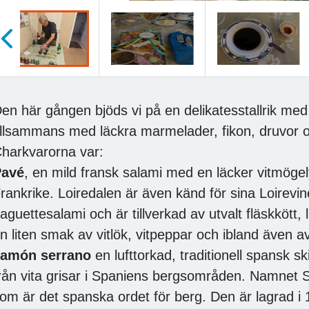
öregående
en här gången bjöds vi på en delikatesstallrik med
illsammans med läckra marmelader, fikon, druvor o
harkvarorna var:
Pavé
, en mild fransk salami med en läcker vitmögely
rankrike. Loiredalen är även känd för sina Loirevin
aguettesalami och är tillverkad av utvalt fläskkött, 
n liten smak av vitlök, vitpeppar och ibland även av l
amón serrano
en lufttorkad, traditionell spansk s
rån vita grisar i Spaniens bergsområden. Namnet S
om är det spanska ordet för berg. Den är lagrad i