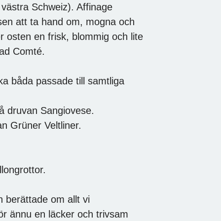
 västra Schweiz). Affinage
ssen att ta hand om, mogna och
r osten en frisk, blommig och lite
rad Comté.
vilka båda passade till samtliga
t på druvan Sangiovese.
an Grüner Veltliner.
ongrottor.
 berättade om allt vi
för ännu en läcker och trivsam