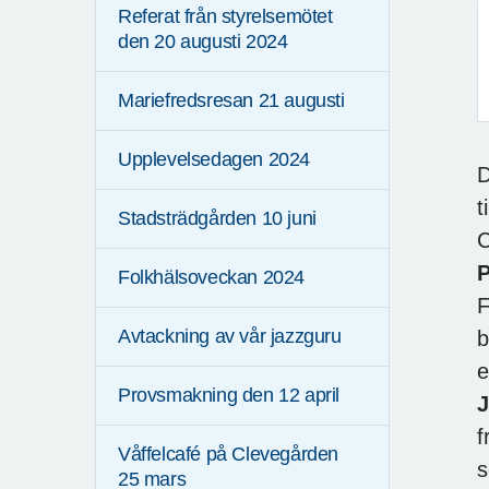
Referat från styrelsemötet
den 20 augusti 2024
Mariefredsresan 21 augusti
F
Upplevelsedagen 2024
D
t
Stadsträdgården 10 juni
C
Folkhälsoveckan 2024
F
Avtackning av vår jazzguru
b
e
Provsmakning den 12 april
J
f
Våffelcafé på Clevegården
s
25 mars