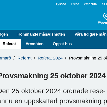
Lyssna
Press
Webbutik
SPF
Fören
ngen
Kommande månadsmöten
Våra tidigare må
Referat
Årsmöten
Öppet hus
mmarö
Referat
Referat 2024
Provsmakning 25 o
Provsmakning 25 oktober 2024
Den 25 oktober 2024 ordnade rese-
ännu en uppskattad provsmakning 