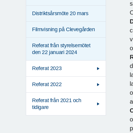
s
O
Distriktsårsmöte 20 mars
D
Filmvisning på Clevegården
c
v
Referat från styrelsemötet
o
den 22 januari 2024
R
d
Referat 2023
l
l
Referat 2022
o
Referat från 2021 och
a
tidigare
o
p