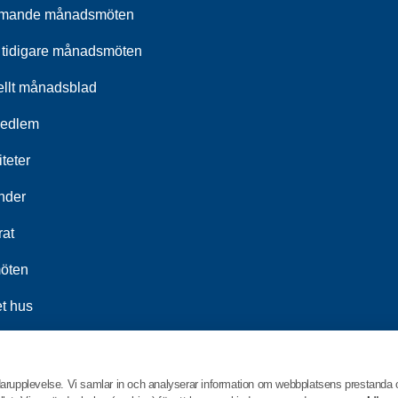
mande månadsmöten
 tidigare månadsmöten
ellt månadsblad
medlem
iteter
nder
rat
öten
t hus
darupplevelse. Vi samlar in och analyserar information om webbplatsens prestanda