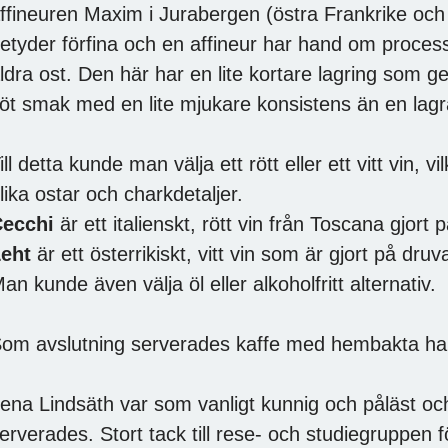
ffineuren Maxim i Jurabergen (östra Frankrike och
etyder förfina och en affineur har hand om proce
ldra ost. Den här har en lite kortare lagring som ge
öt smak med en lite mjukare konsistens än en lag
ill detta kunde man välja ett rött eller ett vitt vin, 
lika ostar och charkdetaljer.
Cecchi
är ett italienskt, rött vin från Toscana gjor
eht
är ett österrikiskt, vitt vin som är gjort på druv
an kunde även välja öl eller alkoholfritt alternativ.
om avslutning serverades kaffe med hembakta hall
ena Lindsäth var som vanligt kunnig och påläst och
erverades. Stort tack till rese- och studiegruppen 