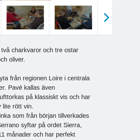
Nästa
 två charkvaror och tre ostar
ch oliver.
ta från regionen Loire i centrala
er. Pavé kallas även
lufttorkas på klassiskt vis och har
ite rött vin.
kinka som från början tillverkades
errano syftar på ordet Sierra,
 11 månader och har perfekt