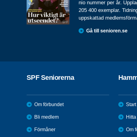
nio nummer per år. Uppla
205 400 exemplar. Tidnin
uppskattad medlemsförm
Gå till senioren.se
SPF Seniorerna
Hamm
Om förbundet
Start
Bli medlem
Hitt
Förmåner
Om f