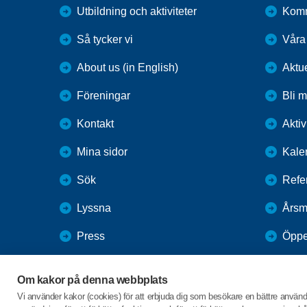
Utbildning och aktiviteter
Kom
Så tycker vi
Våra
About us (in English)
Aktu
Föreningar
Bli 
Kontakt
Aktiv
Mina sidor
Kale
Sök
Refe
Lyssna
Årsm
Press
Öppe
Webbutik
Om kakor på denna webbplats
SPF Seniorernas intranät
Vi använder kakor (cookies) för att erbjuda dig som besökare en bättre använ