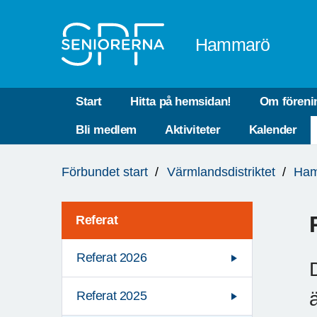
Till övergripande innehåll
Hammarö
Start
Hitta på hemsidan!
Om föreni
Bli medlem
Aktiviteter
Kalender
Du
Förbundet start
Värmlandsdistriktet
Ha
är
här:
Referat
Referat 2026
Referat 2025