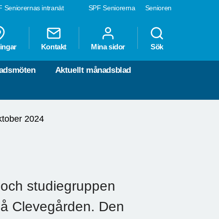
 Seniorernas intranät
SPF Seniorerna
Senioren
ingar
Kontakt
Mina sidor
Sök
nadsmöten
Aktuellt månadsblad
ktober 2024
 och studiegruppen
på Clevegården. Den