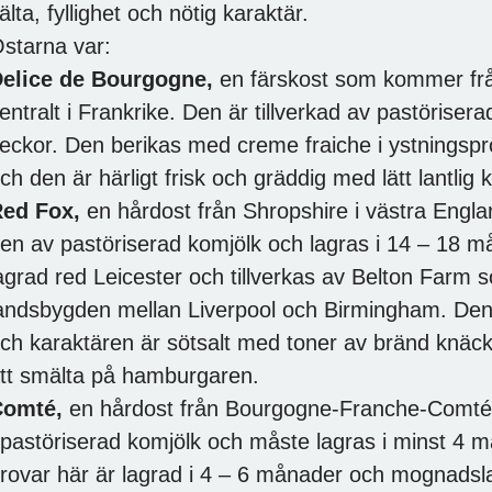
älta, fyllighet och nötig karaktär.
starna var:
elice de Bourgogne,
en färskost som kommer frå
entralt i Frankrike. Den är tillverkad av pastöriser
eckor. Den berikas med creme fraiche i ystningspro
ch den är härligt frisk och gräddig med lätt lantlig 
ed Fox,
en hårdost från Shropshire i västra Engla
en av pastöriserad komjölk och lagras i 14 – 18 m
agrad red Leicester och tillverkas av Belton Farm s
andsbygden mellan Liverpool och Birmingham. Den h
ch karaktären är sötsalt med toner av bränd knäck.
tt smälta på hamburgaren.
Comté,
en hårdost från Bourgogne-Franche-Comté. 
pastöriserad komjölk och måste lagras i minst 4
rovar här är lagrad i 4 – 6 månader och mognads