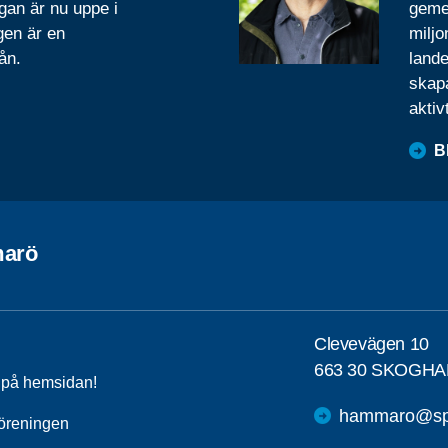
gan är nu uppe i
geme
gen är en
miljo
ån.
lande
skapa
aktiv
B
arö
Clevevägen 10
663 30 SKOGHA
a på hemsidan!
hammaro@spf
öreningen