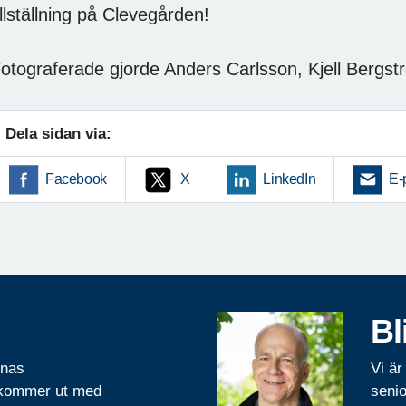
illställning på Clevegården!
otograferade gjorde Anders Carlsson, Kjell Berg
Dela sidan via:
Facebook
X
LinkedIn
E-
Bl
rnas
Vi är
 kommer ut med
senio