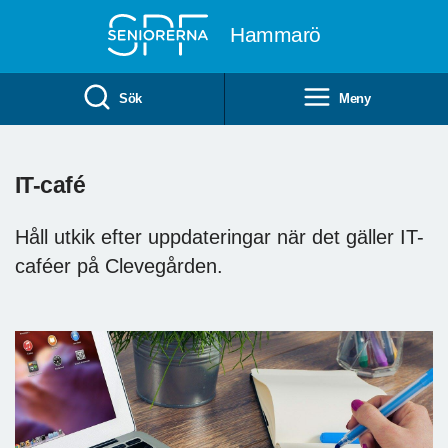
Till övergripande innehåll
Hammarö
Sök
Meny
IT-café
Håll utkik efter uppdateringar när det gäller IT-
caféer på Clevegården.