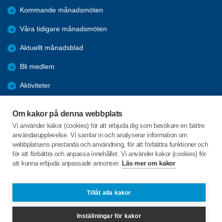
Kommande månadsmöten
Våra tidigare månadsmöten
Aktuellt månadsblad
Bli medlem
Aktiviteter
Kalender
Om kakor på denna webbplats
Referat
Vi använder kakor (cookies) för att erbjuda dig som besökare en bättre
användarupplevelse. Vi samlar in och analyserar information om
Årsmöten
webbplatsens prestanda och användning, för att förbättra funktioner och
för att förbättra och anpassa innehållet. Vi använder kakor (cookies) för
Öppet hus
att kunna erbjuda anpassade annonser.
Läs mer om kakor
Clevevägen 10
Tillåt alla kakor
663 30 SKOGHALL
Inställningar för kakor
hammaro@spfseniorerna.se