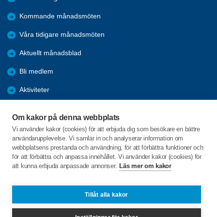
Kommande månadsmöten
Våra tidigare månadsmöten
Aktuellt månadsblad
Bli medlem
Aktiviteter
Kalender
Om kakor på denna webbplats
Referat
Vi använder kakor (cookies) för att erbjuda dig som besökare en bättre
användarupplevelse. Vi samlar in och analyserar information om
Årsmöten
webbplatsens prestanda och användning, för att förbättra funktioner och
för att förbättra och anpassa innehållet. Vi använder kakor (cookies) för
Öppet hus
att kunna erbjuda anpassade annonser.
Läs mer om kakor
Clevevägen 10
Tillåt alla kakor
663 30 SKOGHALL