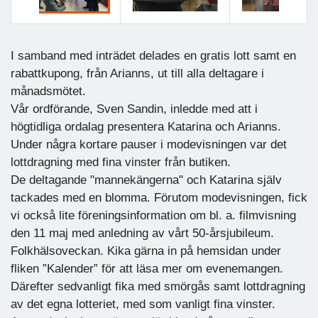
Föregående
Nästa
I samband med inträdet delades en gratis lott samt en
rabattkupong, från Arianns, ut till alla deltagare i
månadsmötet.
Vår ordförande, Sven Sandin, inledde med att i
högtidliga ordalag presentera Katarina och Arianns.
Under några kortare pauser i modevisningen var det
lottdragning med fina vinster från butiken.
De deltagande "mannekängerna" och Katarina själv
tackades med en blomma. Förutom modevisningen, fick
vi också lite föreningsinformation om bl. a. filmvisning
den 11 maj med anledning av vårt 50-årsjubileum.
Folkhälsoveckan. Kika gärna in på hemsidan under
fliken ”Kalender” för att läsa mer om evenemangen.
Därefter sedvanligt fika med smörgås samt lottdragning
av det egna lotteriet, med som vanligt fina vinster.