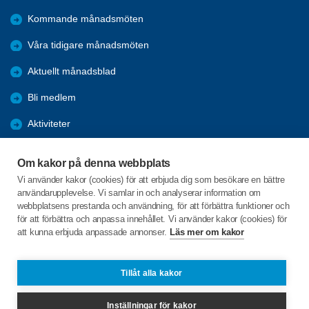
Kommande månadsmöten
Våra tidigare månadsmöten
Aktuellt månadsblad
Bli medlem
Aktiviteter
Kalender
Om kakor på denna webbplats
Referat
Vi använder kakor (cookies) för att erbjuda dig som besökare en bättre
användarupplevelse. Vi samlar in och analyserar information om
Årsmöten
webbplatsens prestanda och användning, för att förbättra funktioner och
för att förbättra och anpassa innehållet. Vi använder kakor (cookies) för
Öppet hus
att kunna erbjuda anpassade annonser.
Läs mer om kakor
Clevevägen 10
Tillåt alla kakor
663 30 SKOGHALL
Inställningar för kakor