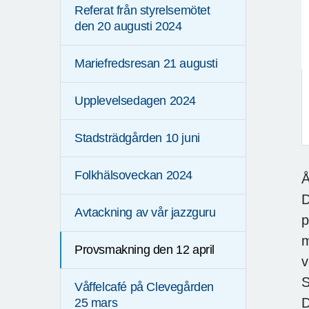
Referat från styrelsemötet
den 20 augusti 2024
Mariefredsresan 21 augusti
Upplevelsedagen 2024
Stadsträdgården 10 juni
F
Folkhälsoveckan 2024
Å
D
Avtackning av vår jazzguru
p
m
Provsmakning den 12 april
v
S
Våffelcafé på Clevegården
D
25 mars