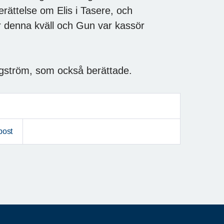
erättelse om Elis i Tasere, och
er denna kväll och Gun var kassör
rgström, som också berättade.
post