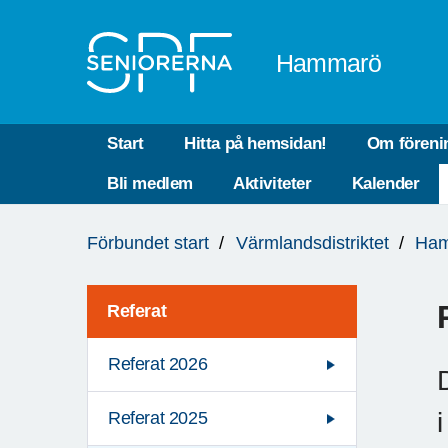
Till övergripande innehåll
Hammarö
Start
Hitta på hemsidan!
Om föreni
Bli medlem
Aktiviteter
Kalender
Du
Förbundet start
Värmlandsdistriktet
Ha
är
här:
Referat
Referat 2026
Referat 2025