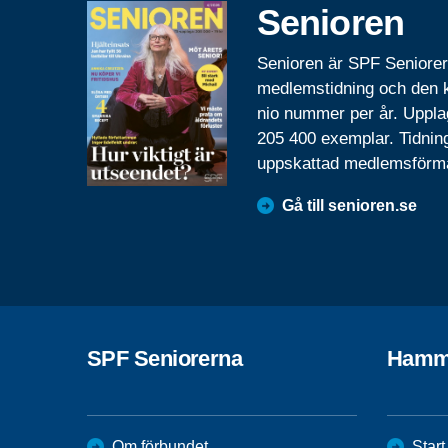
Senioren
Senioren är SPF Seniore
medlemstidning och den
nio nummer per år. Uppla
205 400 exemplar. Tidnin
uppskattad medlemsförm
Gå till senioren.se
SPF Seniorerna
Hamm
Om förbundet
Start