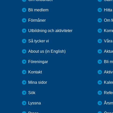
Bli medlem
Hitt
Förmåner
Om f
Utbildning och aktiviteter
Kom
Så tycker vi
Våra
About us (in English)
Aktu
Föreningar
Bli 
Kontakt
Aktiv
Mina sidor
Kale
Sök
Refe
Lyssna
Årsm