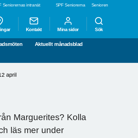
 Seniorernas intranät
SPF Seniorerna
Senioren
ingar
Kontakt
Mina sidor
Sök
nadsmöten
Aktuellt månadsblad
2 april
rån Marguerites? Kolla
och läs mer under