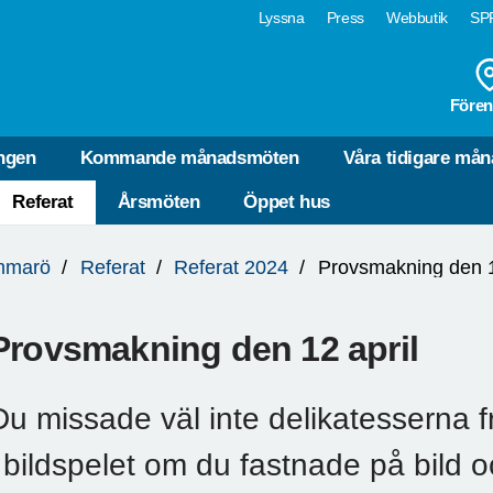
Lyssna
Press
Webbutik
SPF
Fören
ngen
Kommande månadsmöten
Våra tidigare må
Referat
Årsmöten
Öppet hus
mmarö
Referat
Referat 2024
Provsmakning den 1
Provsmakning den 12 april
Du missade väl inte delikatesserna f
i bildspelet om du fastnade på bild 