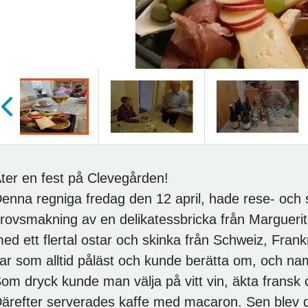
öregående
ter en fest på Clevegården!
enna regniga fredag den 12 april, hade rese- och st
rovsmakning av en delikatessbricka från Marguerite
ed ett flertal ostar och skinka från Schweiz, Frank
ar som alltid påläst och kunde berätta om, och na
om dryck kunde man välja på vitt vin, äkta fransk c
ärefter serverades kaffe med macaron. Sen blev 