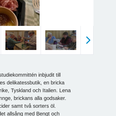
Nästa
udiekommittén inbjudit till
s delikatessbutik, en bricka
rike, Tyskland och Italien. Lena
mnge, brickans alla godsaker.
ider samt två sorters öl.
det allsång med Bengt och