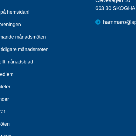
Clevevägen 10
663 30 SKOGHA
a på hemsidan!
hammaro@spf
öreningen
mande månadsmöten
 tidigare månadsmöten
ellt månadsblad
medlem
iteter
nder
rat
öten