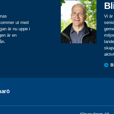
Bl
rnas
Vi är
 kommer ut med
senio
gan är nu uppe i
geme
gen är en
miljo
ån.
lande
skapa
aktiv
B
arö