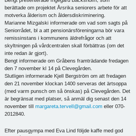
Bengt presenterade Ingegärd Bäcksholm, som
berättade om projektet Årsrika seniorers arbete för att
motverka ålderism och åldersdiskriminering.
Marianne Mizgalski informerade om vad som sagts på
Seniorrådet, bl a att pensionärsföreningarna bör vara
remissinstans i kommunens äldrefrågor och att
skyltningen på vårdcentralen skall förbättras (om det
inte redan är gjort).
Bengt informerade om Gråbens framträdande fredagen
den 7 november kl 14 på Clevegården.
Slutligen informerade Kjell Bergström om att fredagen
den 21 november klockan 1400 serveras det ärtsoppa
(med varm punsch om så önskas) på Clevegården. Det
är begränsat med platser, så anmäl dig senast den 14
november till
margareta.tervell@gmail.com
eller 070-
2012840.
Efter pausgympa med Eva Lind följde kaffe med god