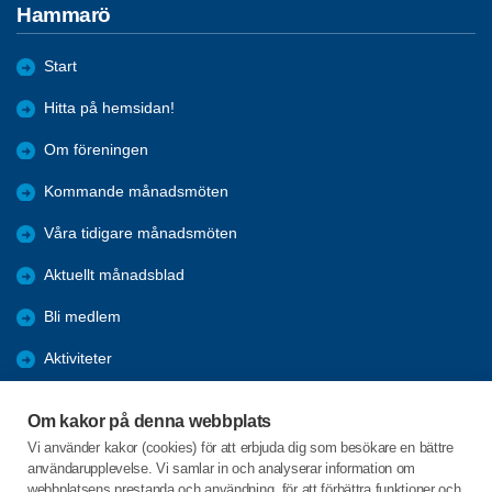
Hammarö
Start
Hitta på hemsidan!
Om föreningen
Kommande månadsmöten
Våra tidigare månadsmöten
Aktuellt månadsblad
Bli medlem
Aktiviteter
Kalender
Om kakor på denna webbplats
Referat
Vi använder kakor (cookies) för att erbjuda dig som besökare en bättre
användarupplevelse. Vi samlar in och analyserar information om
Årsmöten
webbplatsens prestanda och användning, för att förbättra funktioner och