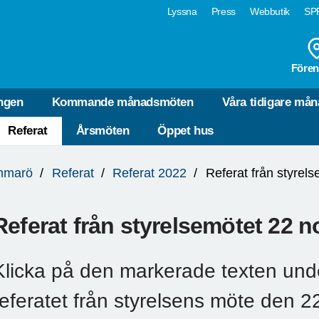
Lyssna
Press
Webbutik
SPF
Fören
ngen
Kommande månadsmöten
Våra tidigare må
Referat
Årsmöten
Öppet hus
mmarö
Referat
Referat 2022
Referat från styrel
Referat från styrelsemötet 22 
Klicka på den markerade texten under
referatet från styrelsens möte den 