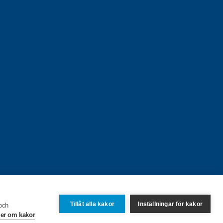
Tillåt alla kakor
Inställningar för kakor
 och
er om kakor