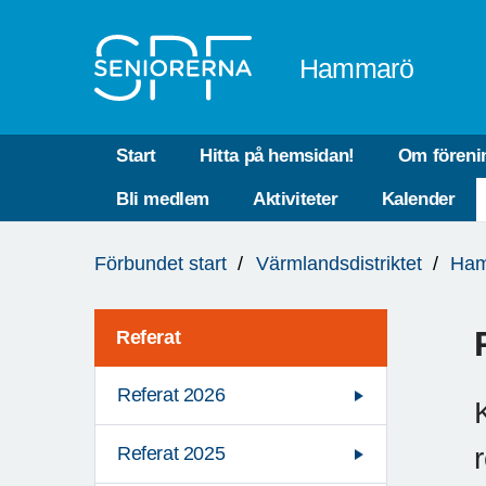
Till övergripande innehåll
Hammarö
Start
Hitta på hemsidan!
Om föreni
Bli medlem
Aktiviteter
Kalender
Du
Förbundet start
Värmlandsdistriktet
Ha
är
här:
Referat
Referat 2026
Referat 2025