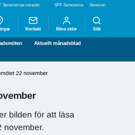
 Seniorernas intranät
SPF Seniorerna
Senioren
ingar
Kontakt
Mina sidor
Sök
nadsmöten
Aktuellt månadsblad
semötet 22 november
november
 bilden för att läsa
22 november.