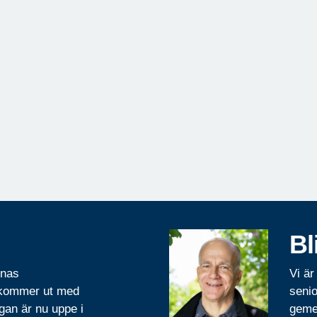
Bl
rnas
Vi är
 kommer ut med
senio
gan är nu uppe i
geme