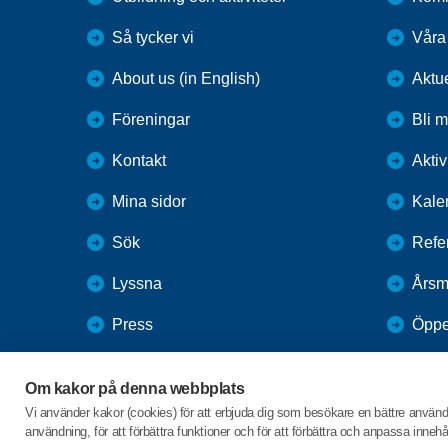
Så tycker vi
Våra
About us (in English)
Aktu
Föreningar
Bli 
Kontakt
Aktiv
Mina sidor
Kale
Sök
Refe
Lyssna
Årsm
Press
Öppe
Webbutik
Om kakor på denna webbplats
SPF Seniorernas intranät
Vi använder kakor (cookies) för att erbjuda dig som besökare en bättre använ
användning, för att förbättra funktioner och för att förbättra och anpassa inne