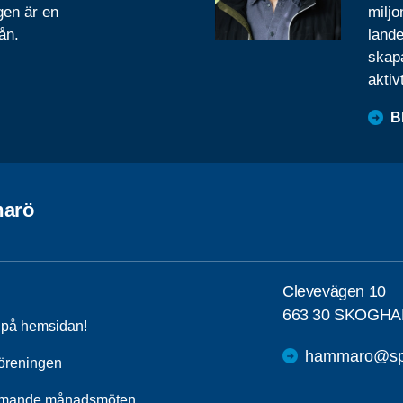
gen är en
miljo
ån.
lande
skapa
aktiv
B
arö
Clevevägen 10
663 30 SKOGHA
a på hemsidan!
hammaro@spf
öreningen
mande månadsmöten