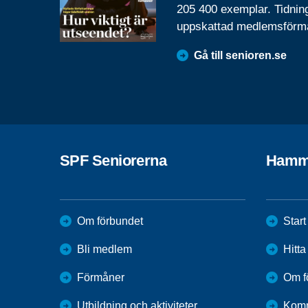
205 400 exemplar. Tidnin
uppskattad medlemsförm
Gå till senioren.se
SPF Seniorerna
Hamm
Om förbundet
Start
Bli medlem
Hitt
Förmåner
Om f
Utbildning och aktiviteter
Kom