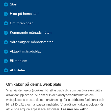
Start
Hitta på hemsidan!
Om föreningen
Kommande månadsmöten
Våra tidigare månadsmöten
Aktuellt månadsblad
Bli medlem
Aktiviteter
Kalender
Om kakor på denna webbplats
Referat
Vi använder kakor (cookies) för att erbjuda dig som besökare en bättre
användarupplevelse. Vi samlar in och analyserar information om
Årsmöten
webbplatsens prestanda och användning, för att förbättra funktioner och
för att förbättra och anpassa innehållet. Vi använder kakor (cookies) för
Öppet hus
att kunna erbjuda anpassade annonser.
Läs mer om kakor