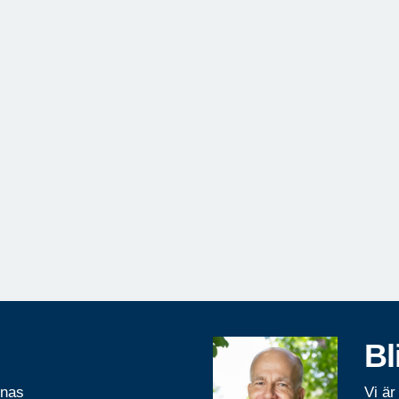
Bl
rnas
Vi är