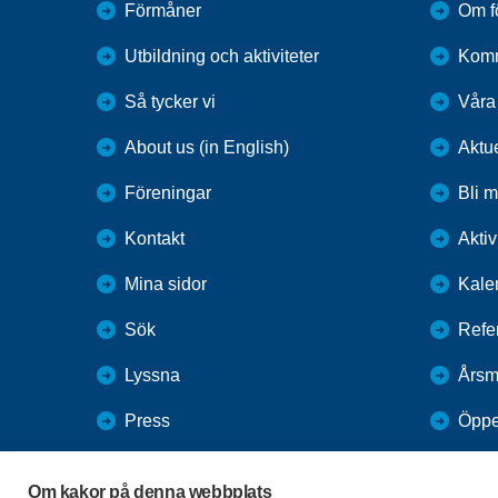
Förmåner
Om f
Utbildning och aktiviteter
Kom
Så tycker vi
Våra
About us (in English)
Aktu
Föreningar
Bli 
Kontakt
Aktiv
Mina sidor
Kale
Sök
Refe
Lyssna
Årsm
Press
Öppe
Webbutik
Om kakor på denna webbplats