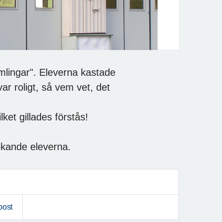
mlingar". Eleverna kastade
var roligt, så vem vet, det
ket gillades förstås!
esökande eleverna.
post