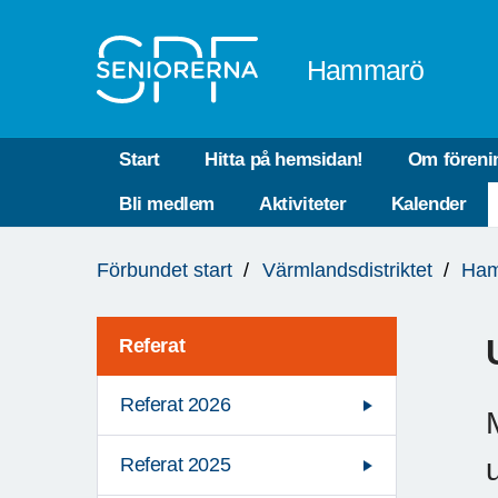
Till övergripande innehåll
Hammarö
Start
Hitta på hemsidan!
Om föreni
Bli medlem
Aktiviteter
Kalender
Du
Förbundet start
Värmlandsdistriktet
Ha
är
här:
Referat
Referat 2026
Referat 2025