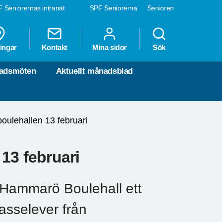
 Seniorernas intranät
SPF Seniorerna
Senioren
ingar
Kontakt
Mina sidor
Sök
nadsmöten
Aktuellt månadsblad
boulehallen 13 februari
13 februari
 Hammarö Boulehall ett
asselever från