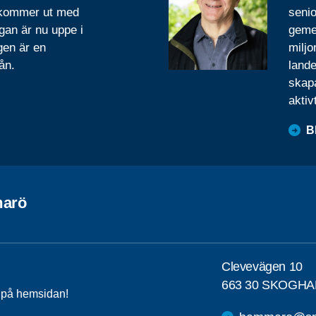
 kommer ut med
senio
gan är nu uppe i
geme
gen är en
miljo
ån.
lande
skapa
aktiv
B
arö
Clevevägen 10
663 30 SKOGHA
a på hemsidan!