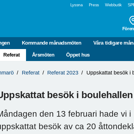
Lyssna
Press
Webbutik
SPF
Fören
ngen
Kommande månadsmöten
Våra tidigare må
Referat
Årsmöten
Öppet hus
mmarö
Referat
Referat 2023
Uppskattat besök i 
Uppskattat besök i boulehallen 
Måndagen den 13 februari hade vi i
uppskattat besök av ca 20 åttondekl