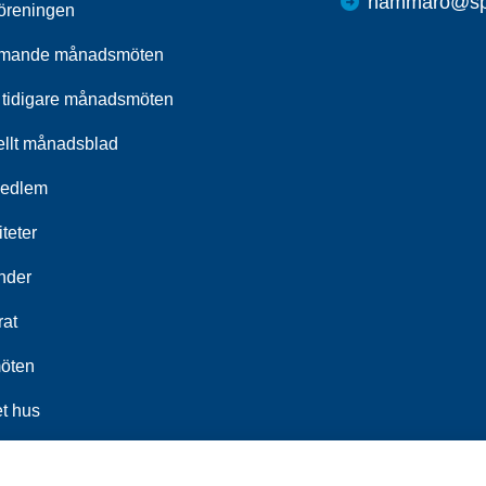
hammaro@spf
öreningen
mande månadsmöten
 tidigare månadsmöten
ellt månadsblad
medlem
iteter
nder
rat
öten
t hus