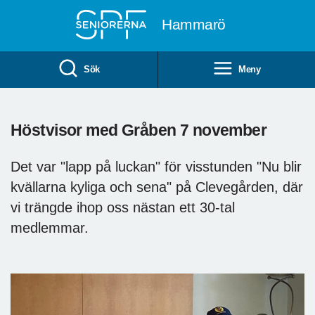
Till övergripande innehåll
Hammarö
Sök
Meny
Höstvisor med Gråben 7 november
Det var "lapp på luckan" för visstunden "Nu blir
kvällarna kyliga och sena" på Clevegården, där
vi trängde ihop oss nästan ett 30-tal
medlemmar.