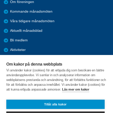
Om föreningen
Kommande månadsmöten
Våra tidigare månadsmöten
Aktuellt månadsblad
Bli medlem
Aktiviteter
Kalender
Om kakor på denna webbplats
Referat
Vi använder kakor (cookies) för att erbjuda dig som besökare en bättre
användarupplevelse. Vi samlar in och analyserar information om
Årsmöten
webbplatsens prestanda och användning, för att förbättra funktioner och
för att förbättra och anpassa innehållet. Vi använder kakor (cookies) för
Öppet hus
att kunna erbjuda anpassade annonser.
Läs mer om kakor
Clevevägen 10
Tillåt alla kakor
663 30 SKOGHALL