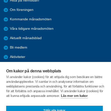
Hitta på hemsidan!
Om föreningen
Kommande månadsmöten
Våra tidigare månadsmöten
Aktuellt månadsblad
Bli medlem
Aktiviteter
Kalender
Om kakor på denna webbplats
Referat
Vi använder kakor (cookies) för att erbjuda dig som besökare en bättre
användarupplevelse. Vi samlar in och analyserar information om
Årsmöten
webbplatsens prestanda och användning, för att förbättra funktioner och
för att förbättra och anpassa innehållet. Vi använder kakor (cookies) för
Öppet hus
att kunna erbjuda anpassade annonser.
Läs mer om kakor
Clevevägen 10
Tillåt alla kakor