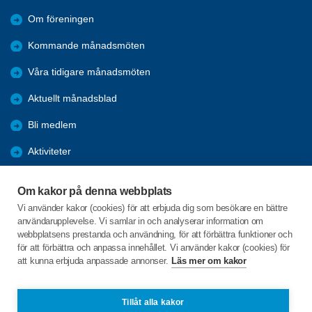
Om föreningen
Kommande månadsmöten
Våra tidigare månadsmöten
Aktuellt månadsblad
Bli medlem
Aktiviteter
Kalender
Om kakor på denna webbplats
Referat
Vi använder kakor (cookies) för att erbjuda dig som besökare en bättre
användarupplevelse. Vi samlar in och analyserar information om
Årsmöten
webbplatsens prestanda och användning, för att förbättra funktioner och
för att förbättra och anpassa innehållet. Vi använder kakor (cookies) för
Öppet hus
att kunna erbjuda anpassade annonser.
Läs mer om kakor
Clevevägen 10
Tillåt alla kakor