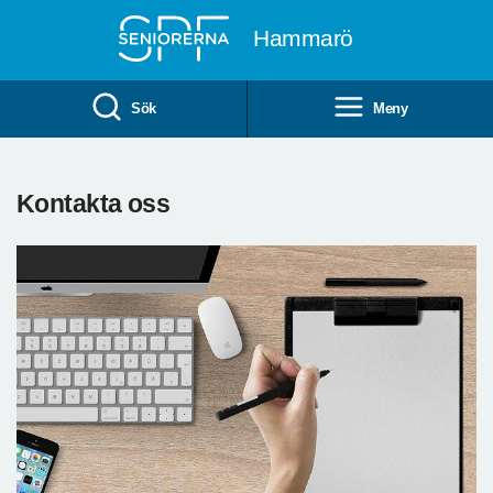
Till övergripande innehåll
Hammarö
Sök
Meny
Kontakta oss