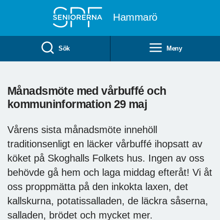
Till övergripande innehåll
Hammarö
Sök
Meny
Månadsmöte med vårbuffé och
kommuninformation 29 maj
Vårens sista månadsmöte innehöll
traditionsenligt en läcker vårbuffé ihopsatt av
köket på Skoghalls Folkets hus. Ingen av oss
behövde gå hem och laga middag efteråt! Vi åt
oss proppmätta på den inkokta laxen, det
kallskurna, potatissalladen, de läckra såserna,
salladen, brödet och mycket mer.