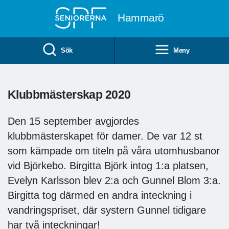
Till övergripande innehåll
Hammarö
Sök
Meny
Klubbmästerskap 2020
Den 15 september avgjordes
klubbmästerskapet för damer. De var 12 st
som kämpade om titeln på våra utomhusbanor
vid Björkebo. Birgitta Björk intog 1:a platsen,
Evelyn Karlsson blev 2:a och Gunnel Blom 3:a.
Birgitta tog därmed en andra inteckning i
vandringspriset, där systern Gunnel tidigare
har två inteckningar!