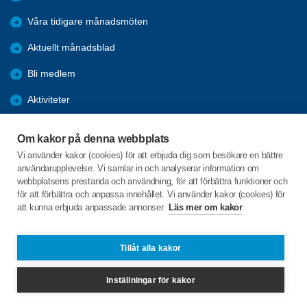
Våra tidigare månadsmöten
Aktuellt månadsblad
Bli medlem
Aktiviteter
Kalender
Om kakor på denna webbplats
Referat
Vi använder kakor (cookies) för att erbjuda dig som besökare en bättre
användarupplevelse. Vi samlar in och analyserar information om
Årsmöten
webbplatsens prestanda och användning, för att förbättra funktioner och
för att förbättra och anpassa innehållet. Vi använder kakor (cookies) för
Öppet hus
att kunna erbjuda anpassade annonser.
Läs mer om kakor
Clevevägen 10
Tillåt alla kakor
663 30 SKOGHALL
Inställningar för kakor
hammaro@spfseniorerna.se