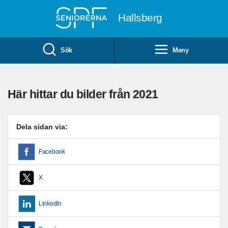
Till övergripande innehåll
Hallsberg
Sök
Meny
Här hittar du bilder från 2021
Dela sidan via:
Facebook
X
LinkedIn