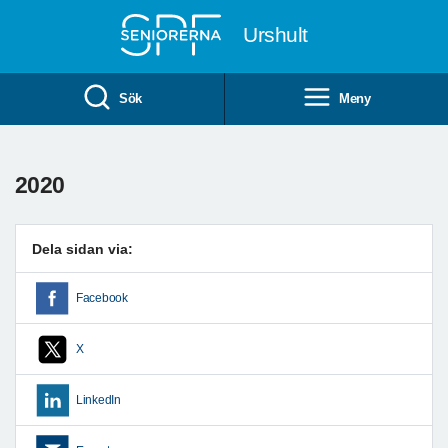
Till övergripande innehåll
Urshult
Sök
Meny
2020
Dela sidan via:
Facebook
X
LinkedIn