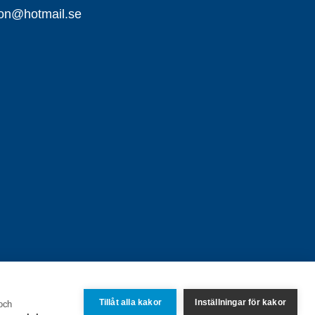
on@hotmail.se
Tillåt alla kakor
Inställningar för kakor
 och