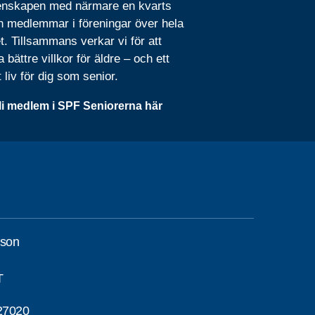
nskapen med närmare en kvarts
n medlemmar i föreningar över hela
t. Tillsammans verkar vi för att
 bättre villkor för äldre – och ett
t liv för dig som senior.
li medlem i SPF Seniorerna här
sson
T
27020