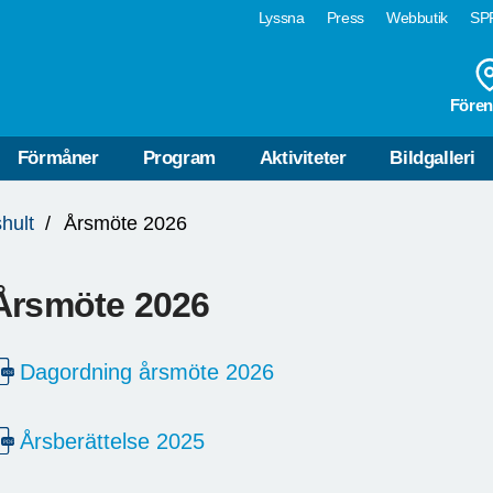
Lyssna
Press
Webbutik
SPF
Fören
Förmåner
Program
Aktiviteter
Bildgalleri
hult
Årsmöte 2026
Årsmöte 2026
Dagordning årsmöte 2026
Årsberättelse 2025