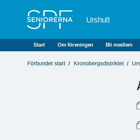
Till övergripande innehåll
Urshult
Start
Om föreningen
Bli medlem
Du
Förbundet start
Kronobergsdistriktet
Urs
är
här: