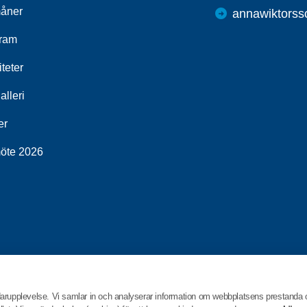
åner
annawiktorss
ram
iteter
alleri
er
öte 2026
darupplevelse. Vi samlar in och analyserar information om webbplatsens prestanda