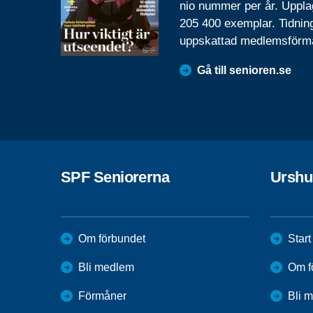
nio nummer per år. Uppla
205 400 exemplar. Tidnin
uppskattad medlemsförm
Gå till senioren.se
SPF Seniorerna
Urshu
Om förbundet
Start
Bli medlem
Om f
Förmåner
Bli 