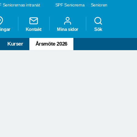
 Seniorernas intranät
SPF Seniorerna
Senioren
ingar
Kontakt
Mina sidor
Sök
Kurser
Årsmöte 2026