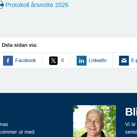
Protokoll årsmöte 2026
Dela sidan via:
Facebook
X
LinkedIn
E-
Bl
rnas
Vi är
 kommer ut med
senio