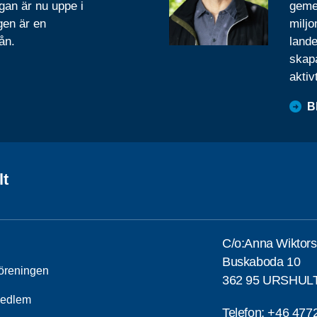
gan är nu uppe i
geme
gen är en
miljo
ån.
lande
skapa
aktiv
B
lt
C/o:Anna Wiktor
Buskaboda 10
öreningen
362 95 URSHUL
medlem
Telefon:
+46 477