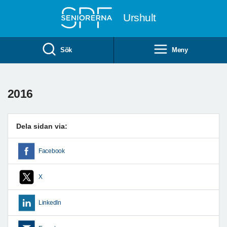
Till övergripande innehåll
Urshult
Sök
Meny
2016
Dela sidan via:
Facebook
X
LinkedIn