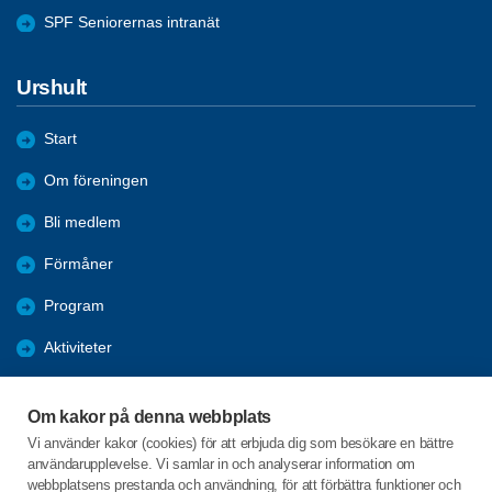
SPF Seniorernas intranät
Urshult
Start
Om föreningen
Bli medlem
Förmåner
Program
Aktiviteter
Bildgalleri
Om kakor på denna webbplats
Kurser
Vi använder kakor (cookies) för att erbjuda dig som besökare en bättre
användarupplevelse. Vi samlar in och analyserar information om
Årsmöte 2026
webbplatsens prestanda och användning, för att förbättra funktioner och