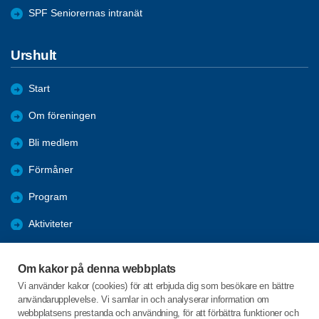
SPF Seniorernas intranät
Urshult
Start
Om föreningen
Bli medlem
Förmåner
Program
Aktiviteter
Bildgalleri
Om kakor på denna webbplats
Kurser
Vi använder kakor (cookies) för att erbjuda dig som besökare en bättre
användarupplevelse. Vi samlar in och analyserar information om
Årsmöte 2026
webbplatsens prestanda och användning, för att förbättra funktioner och