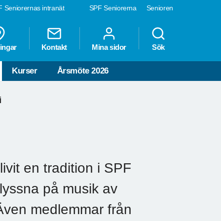
 Seniorernas intranät
SPF Seniorerna
Senioren
ingar
Kontakt
Mina sidor
Sök
Kurser
Årsmöte 2026
i
vit en tradition i SPF
 lyssna på musik av
. Även medlemmar från