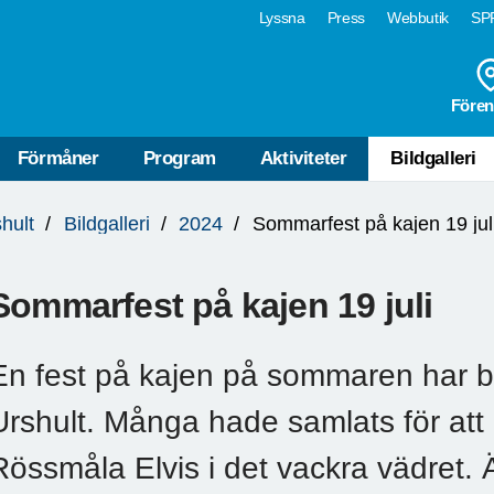
Lyssna
Press
Webbutik
SPF
Fören
Förmåner
Program
Aktiviteter
Bildgalleri
hult
Bildgalleri
2024
Sommarfest på kajen 19 jul
Sommarfest på kajen 19 juli
En fest på kajen på sommaren har bli
Urshult. Många hade samlats för att
Rössmåla Elvis i det vackra vädret