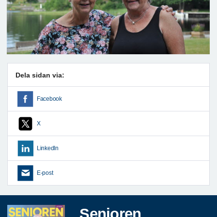
Dela sidan via:
Facebook
X
LinkedIn
E-post
Senioren