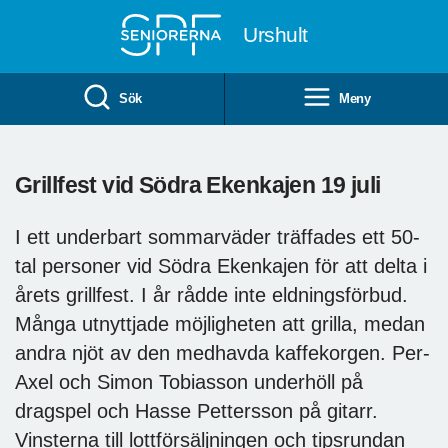
Till övergripande innehåll
Urshult
Sök
Meny
Grillfest vid Södra Ekenkajen 19 juli
I ett underbart sommarväder träffades ett 50-
tal personer vid Södra Ekenkajen för att delta i
årets grillfest. I år rådde inte eldningsförbud.
Många utnyttjade möjligheten att grilla, medan
andra njöt av den medhavda kaffekorgen. Per-
Axel och Simon Tobiasson underhöll på
dragspel och Hasse Pettersson på gitarr.
Vinsterna till lottförsäljningen och tipsrundan