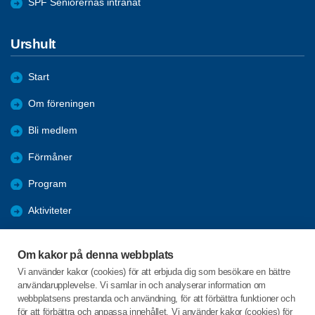
SPF Seniorernas intranät
Urshult
Start
Om föreningen
Bli medlem
Förmåner
Program
Aktiviteter
Bildgalleri
Om kakor på denna webbplats
Kurser
Vi använder kakor (cookies) för att erbjuda dig som besökare en bättre
användarupplevelse. Vi samlar in och analyserar information om
Årsmöte 2026
webbplatsens prestanda och användning, för att förbättra funktioner och
för att förbättra och anpassa innehållet. Vi använder kakor (cookies) för