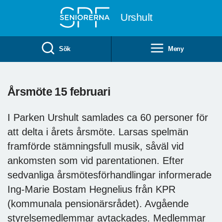
Till övergripande innehåll
Urshult
Sök
Meny
Årsmöte 15 februari
I Parken Urshult samlades ca 60 personer för
att delta i årets årsmöte. Larsas spelmän
framförde stämningsfull musik, såväl vid
ankomsten som vid parentationen. Efter
sedvanliga årsmötesförhandlingar informerade
Ing-Marie Bostam Hegnelius från KPR
(kommunala pensionärsrådet). Avgående
styrelsemedlemmar avtackades. Medlemmar