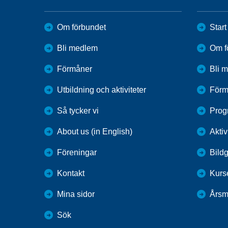
Om förbundet
Start
Bli medlem
Om f
Förmåner
Bli 
Utbildning och aktiviteter
Förm
Så tycker vi
Prog
About us (in English)
Aktiv
Föreningar
Bildg
Kontakt
Kurs
Mina sidor
Årsm
Sök