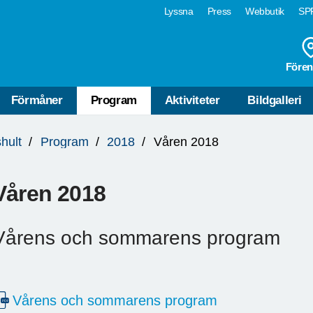
Lyssna
Press
Webbutik
SPF
Fören
Förmåner
Program
Aktiviteter
Bildgalleri
hult
Program
2018
Våren 2018
Våren 2018
Vårens och sommarens program
Vårens och sommarens program