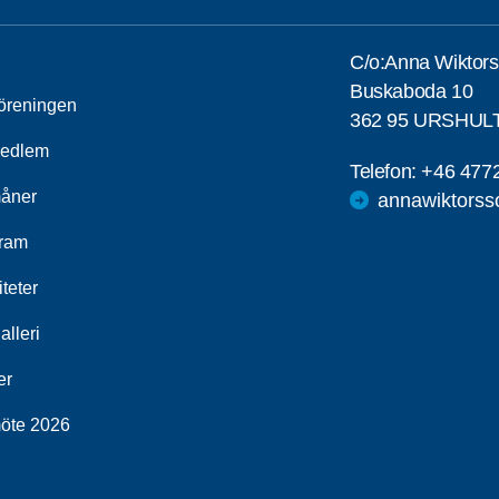
C/o:Anna Wiktor
Buskaboda 10
öreningen
362 95 URSHUL
medlem
Telefon:
+46 477
åner
annawiktorss
ram
iteter
alleri
er
öte 2026