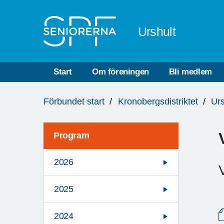
Till övergripande innehåll
Urshult
Start
Om föreningen
Bli medlem
Du
Förbundet start
Kronobergsdistriktet
Urs
är
här:
Program
2026
2025
2024