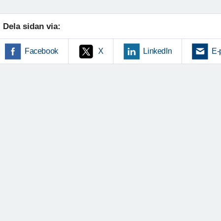
Dela sidan via:
Facebook
X
LinkedIn
E-