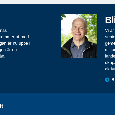
Bl
rnas
Vi är
 kommer ut med
senio
gan är nu uppe i
geme
gen är en
miljo
ån.
lande
skapa
aktiv
B
lt