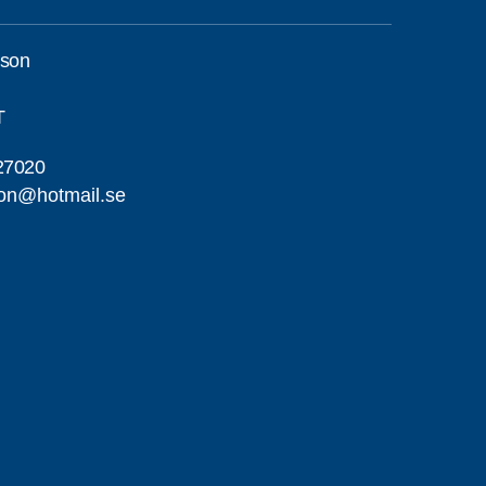
sson
T
27020
on@hotmail.se