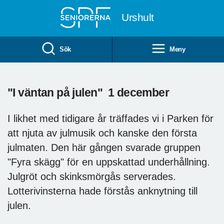
Till övergripande innehåll
Urshult
Sök
Meny
"I väntan på julen" 1 december
I likhet med tidigare år träffades vi i Parken för
att njuta av julmusik och kanske den första
julmaten. Den här gången svarade gruppen
"Fyra skägg" för en uppskattad underhållning.
Julgröt och skinksmörgås serverades.
Lotterivinsterna hade förstås anknytning till
julen.