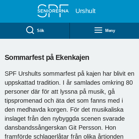
Till övergripande innehåll
Urshult
Sök
Meny
Sommarfest på Ekenkajen
SPF Urshults sommarfest på kajen har blivit en
uppskattad tradition. I år samlades omkring 80
personer där för att lyssna på musik, gå
tipspromenad och äta det som fanns med i
den medhavda korgen. För det musikaliska
inslaget från den nybyggda scenen svarade
dansbandssångerskan Git Persson. Hon
framförde schlagerlåtar från olika årtionden