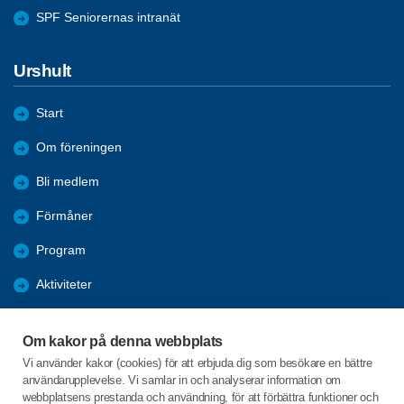
SPF Seniorernas intranät
Urshult
Start
Om föreningen
Bli medlem
Förmåner
Program
Aktiviteter
Bildgalleri
Om kakor på denna webbplats
Kurser
Vi använder kakor (cookies) för att erbjuda dig som besökare en bättre
användarupplevelse. Vi samlar in och analyserar information om
Årsmöte 2026
webbplatsens prestanda och användning, för att förbättra funktioner och