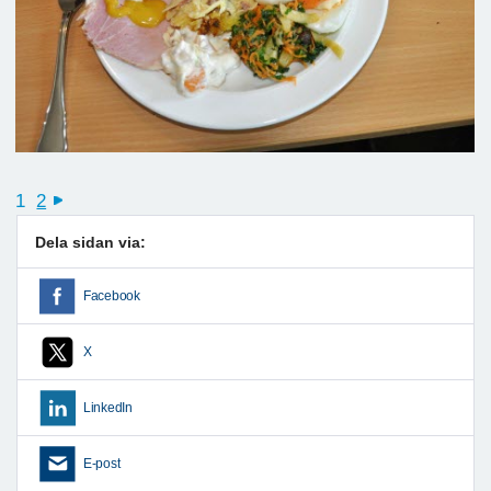
1
2
next
Dela sidan via:
Facebook
X
LinkedIn
E-post