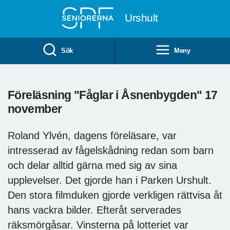
Till övergripande innehåll
Urshult
Sök
Meny
Föreläsning "Fåglar i Åsnenbygden" 17
november
Roland Ylvén, dagens föreläsare, var
intresserad av fågelskådning redan som barn
och delar alltid gärna med sig av sina
upplevelser. Det gjorde han i Parken Urshult.
Den stora filmduken gjorde verkligen rättvisa åt
hans vackra bilder. Efteråt serverades
räksmörgåsar. Vinsterna på lotteriet var