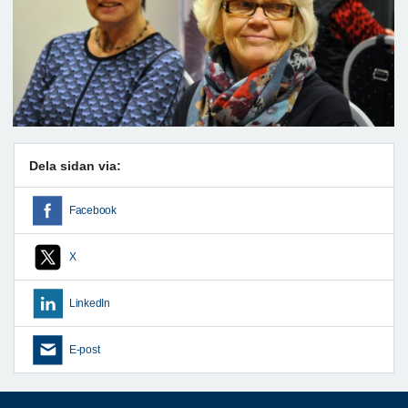
Dela sidan via:
Facebook
X
LinkedIn
E-post