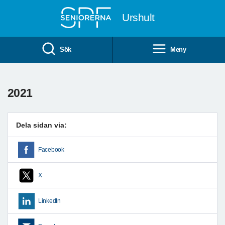
Till övergripande innehåll
Urshult
Sök
Meny
2021
Dela sidan via:
Facebook
X
LinkedIn