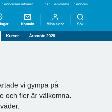
 Seniorernas intranät
SPF Seniorerna
Senioren
ingar
Kontakt
Mina sidor
Sök
Kurser
Årsmöte 2026
artade vi gympa på
e och fler är välkomna.
 väder.