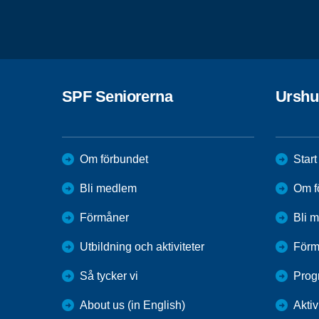
SPF Seniorerna
Urshu
Om förbundet
Start
Bli medlem
Om f
Förmåner
Bli 
Utbildning och aktiviteter
Förm
Så tycker vi
Prog
About us (in English)
Aktiv