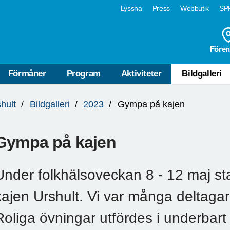
Lyssna
Press
Webbutik
SPF
Fören
Förmåner
Program
Aktiviteter
Bildgalleri
hult
Bildgalleri
2023
Gympa på kajen
Gympa på kajen
Under folkhälsoveckan 8 - 12 maj st
kajen Urshult. Vi var många deltagar
Roliga övningar utfördes i underbart