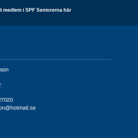
li medlem i SPF Seniorerna här
sson
T
27020
on@hotmail.se