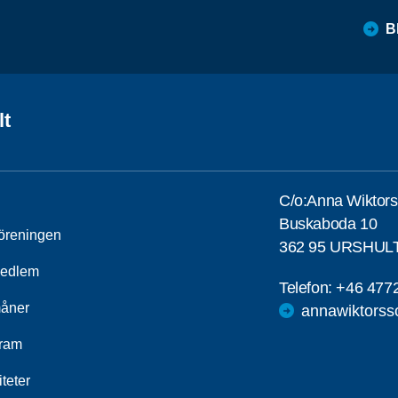
B
lt
C/o:Anna Wiktor
Buskaboda 10
öreningen
362 95 URSHUL
medlem
Telefon:
+46 477
åner
annawiktorss
ram
iteter