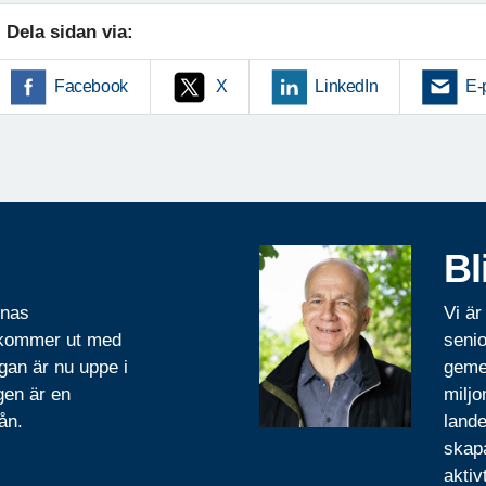
Dela sidan via:
Facebook
X
LinkedIn
E-
Bl
rnas
Vi är
 kommer ut med
senio
gan är nu uppe i
geme
gen är en
miljo
ån.
lande
skapa
aktiv