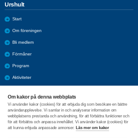
Urshult
Start
Om föreningen
Bli medlem
Förmåner
Program
Aktiviteter
Bildgalleri
Om kakor på denna webbplats
Kurser
Vi använder kakor (cookies) för att erbjuda dig som besökare en bättre
användarupplevelse. Vi samlar in och analyserar information om
Årsmöte 2026
webbplatsens prestanda och användning, för att förbättra funktioner och
för att förbättra och anpassa innehållet. Vi använder kakor (cookies) för
att kunna erbjuda anpassade annonser.
Läs mer om kakor
C/o:Anna Wiktorsson
Buskaboda 10