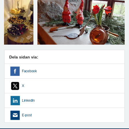
Dela sidan via:
Facebook
X
LinkedIn
E-post