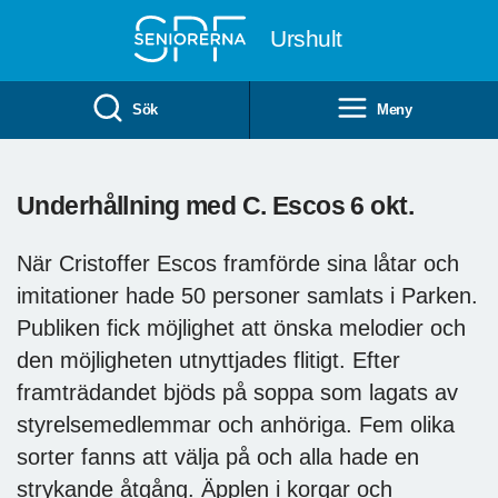
Till övergripande innehåll
Urshult
Sök
Meny
Underhållning med C. Escos 6 okt.
När Cristoffer Escos framförde sina låtar och
imitationer hade 50 personer samlats i Parken.
Publiken fick möjlighet att önska melodier och
den möjligheten utnyttjades flitigt. Efter
framträdandet bjöds på soppa som lagats av
styrelsemedlemmar och anhöriga. Fem olika
sorter fanns att välja på och alla hade en
strykande åtgång. Äpplen i korgar och