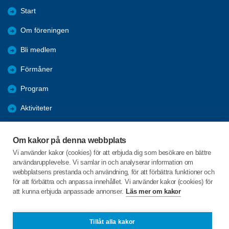
Start
Om föreningen
Bli medlem
Förmåner
Program
Aktiviteter
Bildgalleri
Om kakor på denna webbplats
Kurser
Vi använder kakor (cookies) för att erbjuda dig som besökare en bättre
användarupplevelse. Vi samlar in och analyserar information om
Årsmöte 2026
webbplatsens prestanda och användning, för att förbättra funktioner och
för att förbättra och anpassa innehållet. Vi använder kakor (cookies) för
att kunna erbjuda anpassade annonser.
Läs mer om kakor
C/o:Anna Wiktorsson
Buskaboda 10
362 95 URSHULT
Tillåt alla kakor