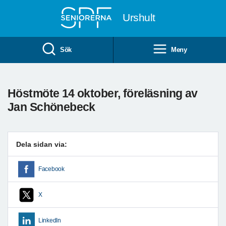
Till övergripande innehåll
Urshult
Sök
Meny
Höstmöte 14 oktober, föreläsning av
Jan Schönebeck
Dela sidan via:
Facebook
X
LinkedIn