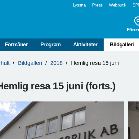
Lyssna
Press
Webbutik
SPF
Fören
Förmåner
Program
Aktiviteter
Bildgalleri
hult
Bildgalleri
2018
Hemlig resa 15 juni
Hemlig resa 15 juni (forts.)