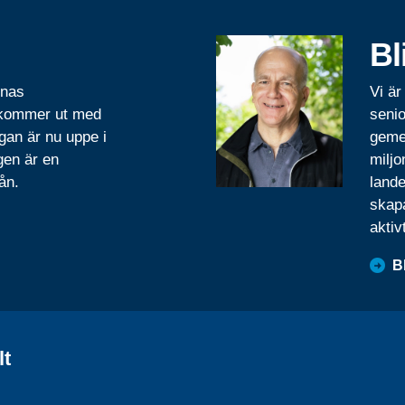
Bl
rnas
Vi är
 kommer ut med
senio
gan är nu uppe i
geme
gen är en
miljo
ån.
lande
skapa
aktiv
B
lt