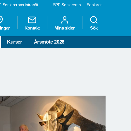
 Seniorernas intranät
SPF Seniorerna
Senioren
ingar
Kontakt
Mina sidor
Sök
Kurser
Årsmöte 2026