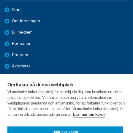
Start
Om föreningen
Bli medlem
Förmåner
Program
Aktiviteter
Bildgalleri
Om kakor på denna webbplats
Kurser
Vi använder kakor (cookies) för att erbjuda dig som besökare en bättre
användarupplevelse. Vi samlar in och analyserar information om
Årsmöte 2026
webbplatsens prestanda och användning, för att förbättra funktioner och
för att förbättra och anpassa innehållet. Vi använder kakor (cookies) för
att kunna erbjuda anpassade annonser.
Läs mer om kakor
C/o:Anna Wiktorsson
Buskaboda 10
362 95 URSHULT
Tillåt alla kakor