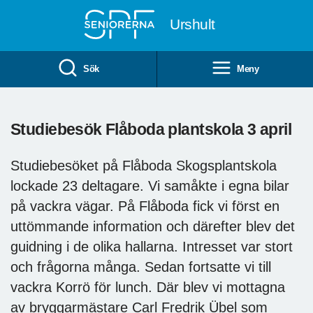
Till övergripande innehåll
Urshult
Sök
Meny
Studiebesök Flåboda plantskola 3 april
Studiebesöket på Flåboda Skogsplantskola
lockade 23 deltagare. Vi samåkte i egna bilar
på vackra vägar. På Flåboda fick vi först en
uttömmande information och därefter blev det
guidning i de olika hallarna. Intresset var stort
och frågorna många. Sedan fortsatte vi till
vackra Korrö för lunch. Där blev vi mottagna
av bryggarmästare Carl Fredrik Übel som