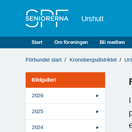
Till övergripande innehåll
Urshult
Start
Om föreningen
Bli medlem
Du
Förbundet start
Kronobergsdistriktet
Urs
är
här:
Bildgalleri
2026
2025
2024