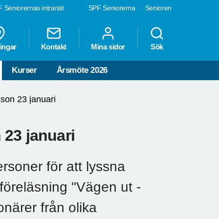
 Seniorernas intranät
SPF Seniorerna
Senioren
ingar
Kontakt
Mina sidor
Sök
Kurser
Årsmöte 2026
son 23 januari
23 januari
rsoner för att lyssna
föreläsning "Vägen ut -
närer från olika