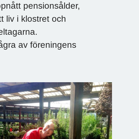
pnått pensionsålder,
liv i klostret och
eltagarna.
ågra av föreningens