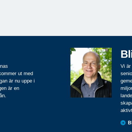
Bl
rnas
Vi är
 kommer ut med
senio
gan är nu uppe i
geme
gen är en
miljo
ån.
lande
skapa
aktiv
B