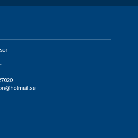
sson
T
27020
on@hotmail.se