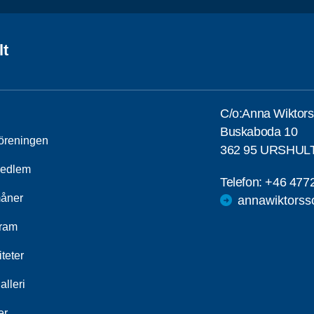
lt
C/o:Anna Wiktor
Buskaboda 10
öreningen
362 95 URSHUL
medlem
Telefon:
+46 477
åner
annawiktorss
ram
iteter
alleri
er