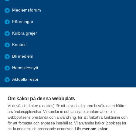
Medlemsforum
Föreningar
Kulbra grejer
Kontakt
Bli medlem
Hemsidesnytt
Aktuella resor
Studiecirklar
Om kakor på denna webbplats
Trygghetsringning
Vi använder kakor (cookies) för att erbjuda dig som besökare en bättre
användarupplevelse. Vi samlar in och analyserar information om
Gårdsrådet
webbplatsens prestanda och användning, för att förbättra funktioner och
för att förbättra och anpassa innehållet. Vi använder kakor (cookies) för
att kunna erbjuda anpassade annonser.
Läs mer om kakor
C/o:Skeppsgården