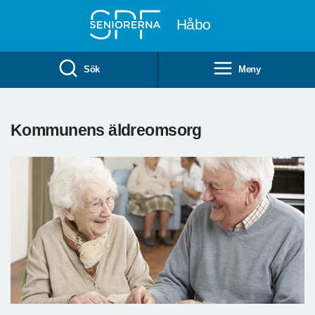
Till övergripande innehåll
Håbo
Sök
Meny
Kommunens äldreomsorg