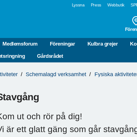
Lyssna
Press
Webbutik
SPF
Fören
Medlemsforum
Föreningar
Kulbra grejer
Ko
tsringning
Gårdsrådet
tiviteter
Schemalagd verksamhet
Fysiska aktivitete
Stavgång
Kom ut och rör på dig!
Vi är ett glatt gäng som går stavgå