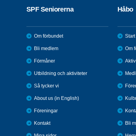
SPF Seniorerna
Håbo
Om förbundet
Start
Bli medlem
Om f
Förmåner
Aktiv
Utbildning och aktiviteter
Medl
Så tycker vi
Före
About us (in English)
Kulbr
Föreningar
Kont
Kontakt
Bli 
Mina sidor
Hems