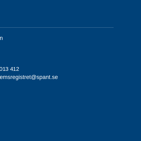
n
013 412
emsregistret@spant.se