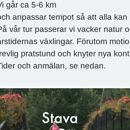
Vi går ca 5-6 km
och anpassar tempot så att alla ka
På vår tur passerar vi vacker natur o
årstidernas växlingar. Förutom motion
trevlig pratstund och knyter nya kont
Tider och anmälan, se nedan.