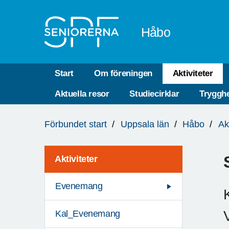
Till övergripande innehåll
Håbo
Start
Om föreningen
Aktiviteter
Aktuella resor
Studiecirklar
Trygghe
Du
Förbundet start
Uppsala län
Håbo
Ak
är
här:
Aktiviteter
Evenemang
Kal_Evenemang