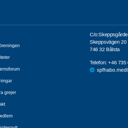
C/o:Skeppsgårde
Skeppsvägen 20
öreningen
746 32 Bålsta
iteter
Telefon:
+46 735 
emsforum
spfhabo.medl
ningar
a grejer
akt
medlem
idesnytt