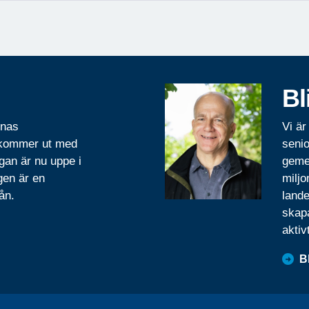
Bl
rnas
Vi är
 kommer ut med
senio
gan är nu uppe i
geme
gen är en
miljo
ån.
lande
skapa
aktiv
B