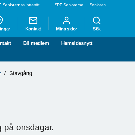
 Seniorernas intranät
SPF Seniorerna
Senioren
ingar
Kontakt
Mina sidor
Sök
ntakt
Bli medlem
Hemsidesnytt
r
Stavgång
ng på onsdagar.