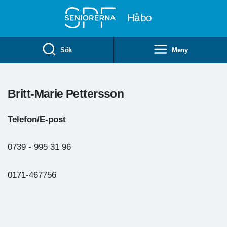
Till övergripande innehåll
Håbo
Sök
Meny
Britt-Marie Pettersson
Telefon/E-post
0739 - 995 31 96
0171-467756