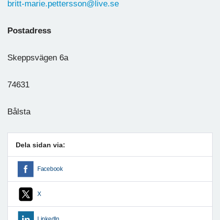
britt-marie.pettersson@live.se
Postadress
Skeppsvägen 6a
74631
Bålsta
Dela sidan via:
Facebook
X
LinkedIn