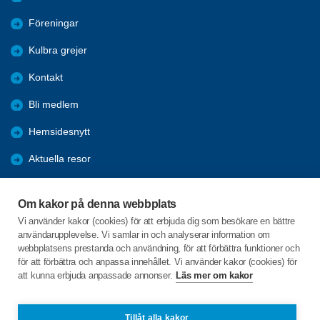
Föreningar
Kulbra grejer
Kontakt
Bli medlem
Hemsidesnytt
Aktuella resor
Studiecirklar
Om kakor på denna webbplats
Trygghetsringning
Vi använder kakor (cookies) för att erbjuda dig som besökare en bättre
användarupplevelse. Vi samlar in och analyserar information om
Gårdsrådet
webbplatsens prestanda och användning, för att förbättra funktioner och
för att förbättra och anpassa innehållet. Vi använder kakor (cookies) för
att kunna erbjuda anpassade annonser.
Läs mer om kakor
C/o:Skeppsgården
Skeppsvägen 20
746 32 Bålsta
Tillåt alla kakor