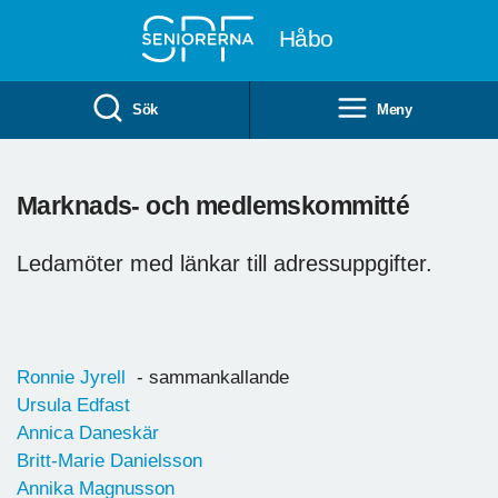
Till övergripande innehåll
Håbo
Sök
Meny
Marknads- och medlemskommitté
Ledamöter med länkar till adressuppgifter.
Ronnie Jyrell
- sammankallande
Ursula Edfast
Annica Daneskär
Britt-Marie Danielsson
Annika Magnusson