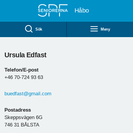
Till övergripande innehåll
Håbo
Sök
Meny
Ursula Edfast
Telefon/E-post
+46 70-724 93 63
buedfast@gmail.com
Postadress
Skeppsvägen 6G
746 31 BÅLSTA