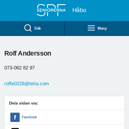
Till övergripande innehåll
Håbo
Sök
Meny
Rolf Andersson
073-062 82 97
roffe0228@telia.com
Dela sidan via:
Facebook