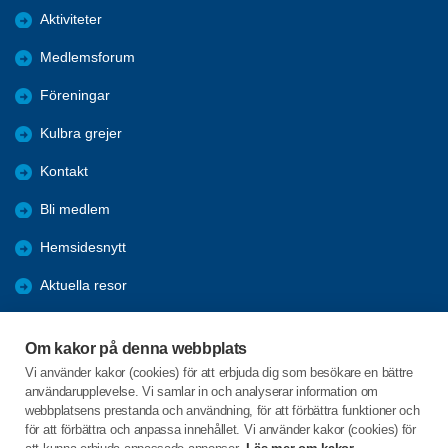
Aktiviteter
Medlemsforum
Föreningar
Kulbra grejer
Kontakt
Bli medlem
Hemsidesnytt
Aktuella resor
Studiecirklar
Om kakor på denna webbplats
Trygghetsringning
Vi använder kakor (cookies) för att erbjuda dig som besökare en bättre
användarupplevelse. Vi samlar in och analyserar information om
Gårdsrådet
webbplatsens prestanda och användning, för att förbättra funktioner och
för att förbättra och anpassa innehållet. Vi använder kakor (cookies) för