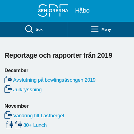
Till övergripande innehåll
Håbo
Sök
Meny
Reportage och rapporter från 2019
December
Avslutning på bowlingsäsongen 2019
Julkryssning
November
Vandring till Lastberget
80+ Lunch