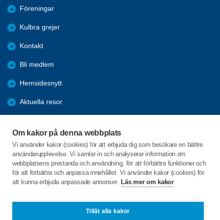
Föreningar
Kulbra grejer
Kontakt
Bli medlem
Hemsidesnytt
Aktuella resor
Studiecirklar
Om kakor på denna webbplats
Trygghetsringning
Vi använder kakor (cookies) för att erbjuda dig som besökare en bättre
användarupplevelse. Vi samlar in och analyserar information om
Gårdsrådet
webbplatsens prestanda och användning, för att förbättra funktioner och
för att förbättra och anpassa innehållet. Vi använder kakor (cookies) för
att kunna erbjuda anpassade annonser.
Läs mer om kakor
C/o:Skeppsgården
Skeppsvägen 20
746 32 Bålsta
Tillåt alla kakor