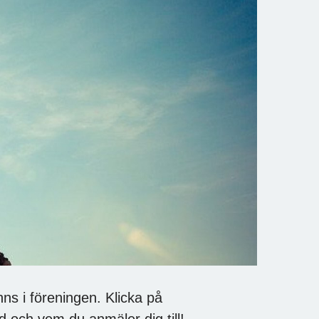
inns i föreningen. Klicka på
d och vem du anmäler dig till!