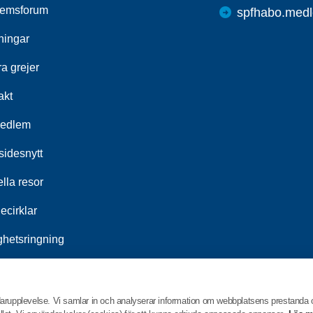
emsforum
spfhabo.medl
ningar
a grejer
akt
medlem
idesnytt
lla resor
ecirklar
ghetsringning
srådet
darupplevelse. Vi samlar in och analyserar information om webbplatsens prestanda