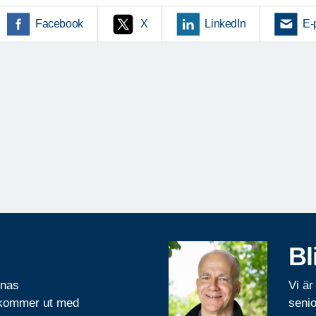
Facebook
X
LinkedIn
E-
Bl
rnas
Vi är
 kommer ut med
senio