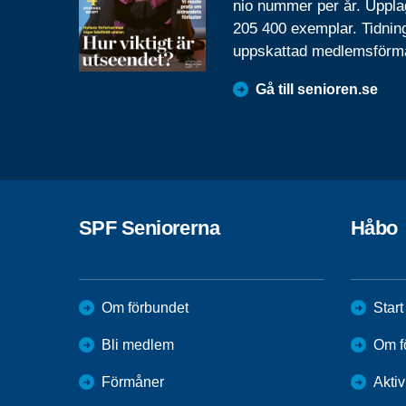
nio nummer per år. Uppla
205 400 exemplar. Tidnin
uppskattad medlemsförm
Gå till senioren.se
SPF Seniorerna
Håbo
Om förbundet
Start
Bli medlem
Om f
Förmåner
Aktiv