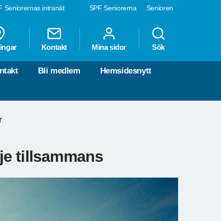
 Seniorernas intranät
SPF Seniorerna
Senioren
ingar
Kontakt
Mina sidor
Sök
ntakt
Bli medlem
Hemsidesnytt
r
dje tillsammans