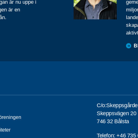
gan är nu uppe i
geme
gen är en
miljo
ån.
lande
skapa
aktiv
B
C/o:Skeppsgårde
Skeppsvägen 20
öreningen
746 32 Bålsta
iteter
Telefon:
+46 735 