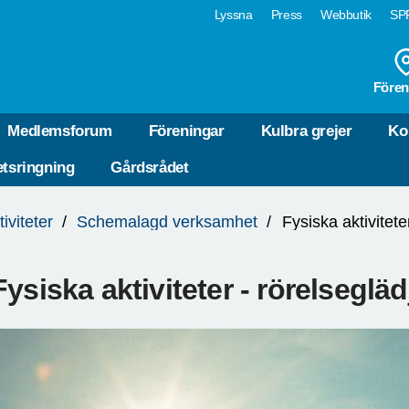
Lyssna
Press
Webbutik
SPF
Fören
Medlemsforum
Föreningar
Kulbra grejer
Ko
tsringning
Gårdsrådet
tiviteter
Schemalagd verksamhet
Fysiska aktivitete
Fysiska aktiviteter - rörelseglä