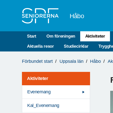
Till övergripande innehåll
Håbo
Start
Om föreningen
Aktiviteter
Aktuella resor
Studiecirklar
Trygghe
Du
Förbundet start
Uppsala län
Håbo
Ak
är
här:
Aktiviteter
Evenemang
Kal_Evenemang