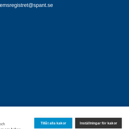
emsregistret@spant.se
Tillåt alla kakor
Inställningar för kakor
 och