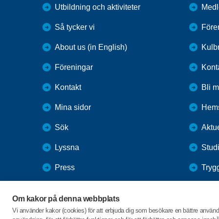
Utbildning och aktiviteter
Medl
Så tycker vi
Före
About us (in English)
Kulbr
Föreningar
Kont
Kontakt
Bli 
Mina sidor
Hems
Sök
Aktue
Lyssna
Studi
Press
Tryg
Webbutik
Gård
Om kakor på denna webbplats
SPF Seniorernas intranät
Vi använder kakor (cookies) för att erbjuda dig som besökare en bättre använ