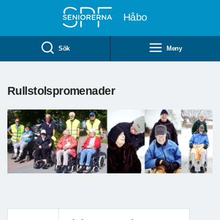
Till övergripande innehåll
Håbo
Sök
Meny
Rullstolspromenader