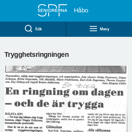
Till övergripande innehåll
Håbo
Sök
Meny
Trygghetsringningen