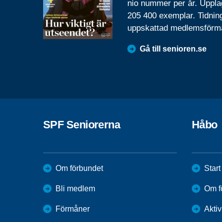
nio nummer per år. Uppla
205 400 exemplar. Tidnin
uppskattad medlemsförm
Gå till senioren.se
SPF Seniorerna
Håbo
Om förbundet
Start
Bli medlem
Om f
Förmåner
Aktiv