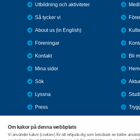
Utbildning och aktiviteter
Medl
Så tycker vi
Före
About us (in English)
Kulbr
Föreningar
Kont
Kontakt
Bli 
Mina sidor
Hems
Sök
Aktue
Lyssna
Studi
Press
Tryg
Webbutik
Gård
Om kakor på denna webbplats
SPF Seniorernas intranät
Vi använder kakor (cookies) för att erbjuda dig som besökare en bättre använ