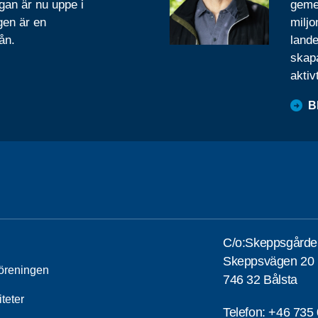
gan är nu uppe i
geme
gen är en
miljo
ån.
lande
skapa
aktiv
B
C/o:Skeppsgårde
Skeppsvägen 20
öreningen
746 32 Bålsta
iteter
Telefon:
+46 735 