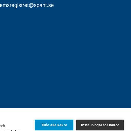
emsregistret@spant.se
Tillåt alla kakor
Inställningar för kakor
 och