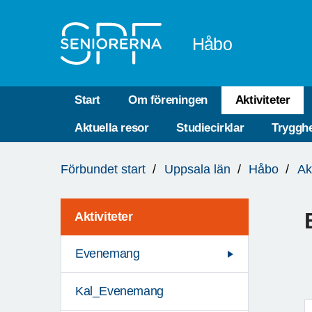
Till övergripande innehåll
Håbo
Start
Om föreningen
Aktiviteter
Aktuella resor
Studiecirklar
Trygghe
Du
Förbundet start
Uppsala län
Håbo
Ak
är
här:
Aktiviteter
Evenemang
Kal_Evenemang