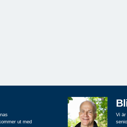
Bl
rnas
Vi är
 kommer ut med
senio