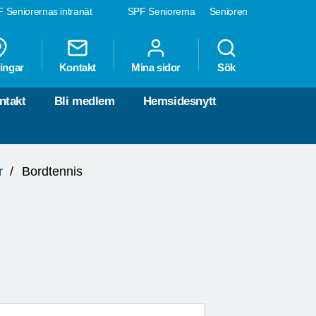
 Seniorernas intranät
SPF Seniorerna
Senioren
ingar
Kontakt
Mina sidor
Sök
ntakt
Bli medlem
Hemsidesnytt
r
Bordtennis