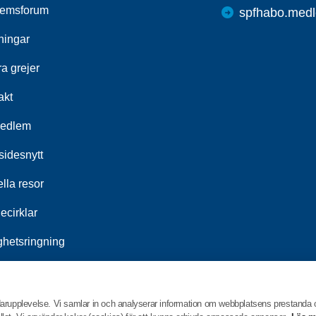
emsforum
spfhabo.medl
ningar
a grejer
akt
medlem
idesnytt
lla resor
ecirklar
ghetsringning
srådet
darupplevelse. Vi samlar in och analyserar information om webbplatsens prestanda