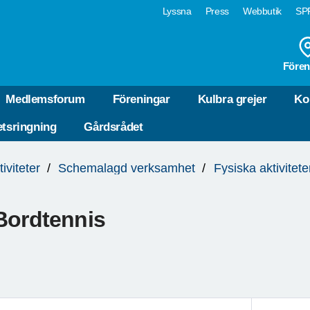
Lyssna
Press
Webbutik
SPF
Fören
Medlemsforum
Föreningar
Kulbra grejer
Ko
tsringning
Gårdsrådet
tiviteter
Schemalagd verksamhet
Fysiska aktivitete
Bordtennis