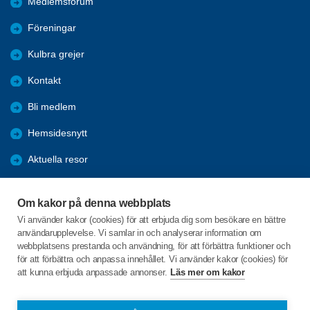
Medlemsforum
Föreningar
Kulbra grejer
Kontakt
Bli medlem
Hemsidesnytt
Aktuella resor
Studiecirklar
Om kakor på denna webbplats
Trygghetsringning
Vi använder kakor (cookies) för att erbjuda dig som besökare en bättre
användarupplevelse. Vi samlar in och analyserar information om
Gårdsrådet
webbplatsens prestanda och användning, för att förbättra funktioner och
för att förbättra och anpassa innehållet. Vi använder kakor (cookies) för
att kunna erbjuda anpassade annonser.
Läs mer om kakor
C/o:Skeppsgården
Skeppsvägen 20
746 32 Bålsta