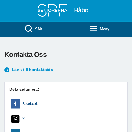
Till övergripande innehåll
Håbo
Sök
Meny
Kontakta Oss
Länk till kontaktsida
Dela sidan via:
Facebook
X